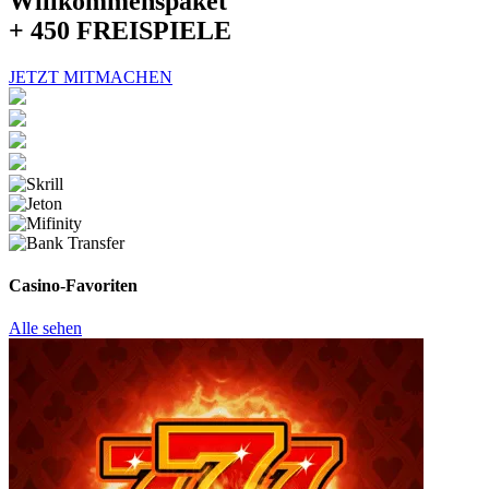
Willkommenspaket
+ 450 FREISPIELE
JETZT MITMACHEN
Casino-Favoriten
Alle sehen