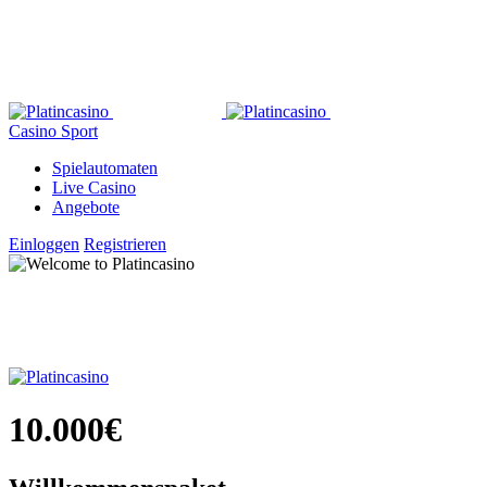
Casino
Sport
Spielautomaten
Live Casino
Angebote
Einloggen
Registrieren
10.000€