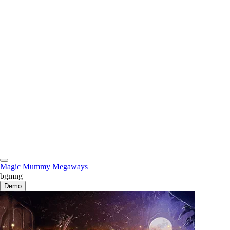
Magic Mummy Megaways
bgmng
Demo