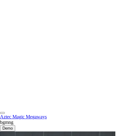
Aztec Magic Megaways
bgmng
Demo