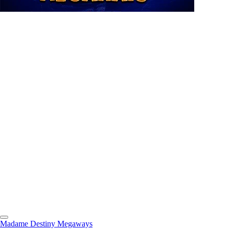
Madame Destiny Megaways