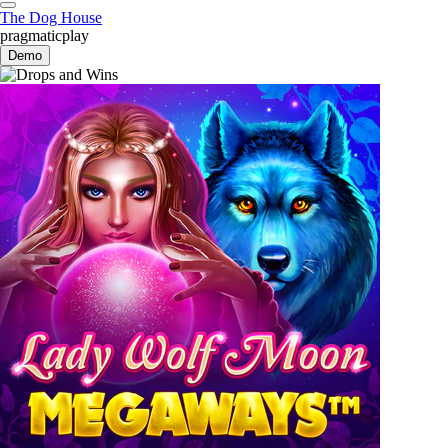
The Dog House
pragmaticplay
Demo