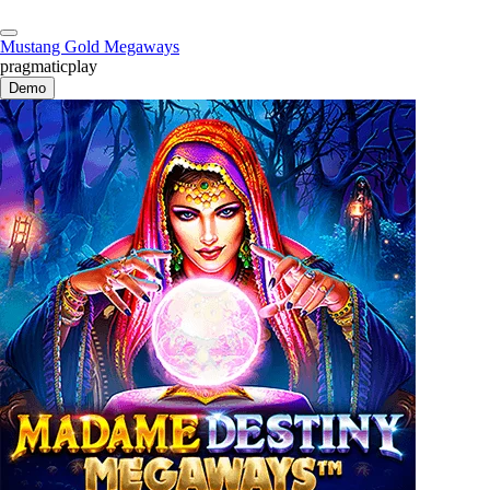
Mustang Gold Megaways
pragmaticplay
Demo