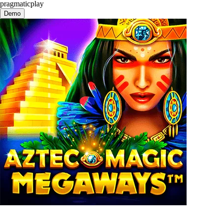
pragmaticplay
Demo