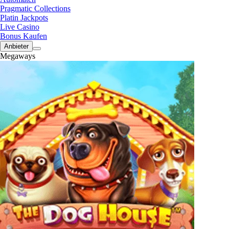
Pragmatic Collections
Platin Jackpots
Live Casino
Bonus Kaufen
Anbieter
Megaways