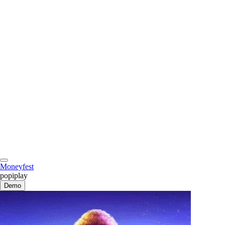
Moneyfest
popiplay
Demo