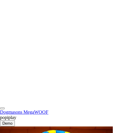
Dogmasons MegaWOOF
popiplay
Demo