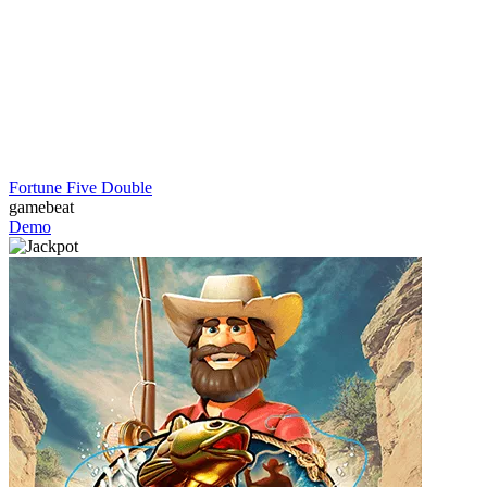
Fortune Five Double
gamebeat
Demo