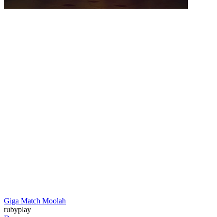
Giga Match Moolah
rubyplay