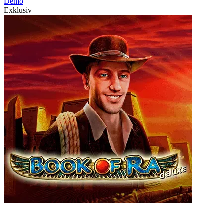
Demo
Exklusiv