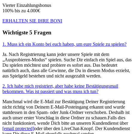
Vierter Einzahlungsbonus
100% bis zu 4.000€
ERHALTEN SIE IHRE BONI
Wichtigste 5 Fragen
1. Muss ich ein Konto bei euch haben, um eure Spiele zu spielen?
Ja. Nach Registrierung kann jeder unsere Spiele mit dem
„Ausprobieren-Modus“ spielen. Suche Dir einfach ein Spiel aus, das
Du spielen möchtest und probiere es sofort aus. Das bedeutet
natürlich auch, dass alle Gewinne, die Du in diesem Modus erzielst,
aus Spielgeld bestehen und nicht ausgezahlt werden.
2. Ich habe mich registriert, aber habe keine Bestätigungsmail
bekommen. Was ist passiert und was muss ich tun?
Manchmal wird die E-Mail zur Bestätigung Deiner Registrierung
nicht richtig von Deinem E-Mail-Posteingang erkannt und wurde
stattdessen in den Spam- oder Junk-Ordner verschoben. Deshalb ist
auch unser erster Vorschlag in diese Ordner zu schauen.Falls dies
nicht funktioniert, wende Dich bitte an unseren Kundendienst über
[email protected]
oder über den LiveChat-Knopf. Der Kundendienst
kann Dir diese E-Mail ebenfalls nochmal senden.