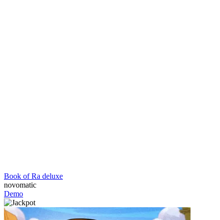
Book of Ra deluxe
novomatic
Demo