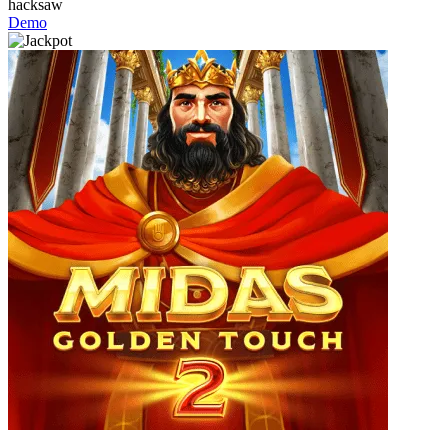
hacksaw
Demo