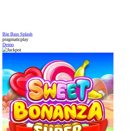
Big Bass Splash
pragmaticplay
Demo