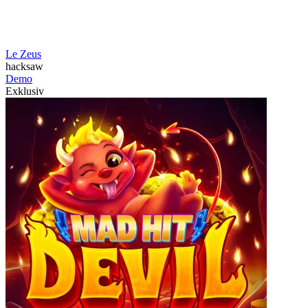
Le Zeus
hacksaw
Demo
Exklusiv