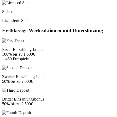
Sicher
Lizensierte Seite
Erstklassige Werbeaktionen und Unterstützung
Erster Einzahlungsbonus
100% bis zu 1.500€
+ 450 Freispiele
Zweiter Einzahlungsbonus
50% bis zu 2.000€
Dritter Einzahlungsbonus
50% bis zu 2.500€