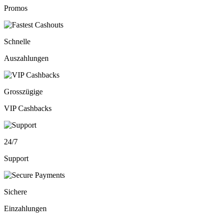
Promos
Schnelle
Auszahlungen
Grosszügige
VIP Cashbacks
24/7
Support
Sichere
Einzahlungen